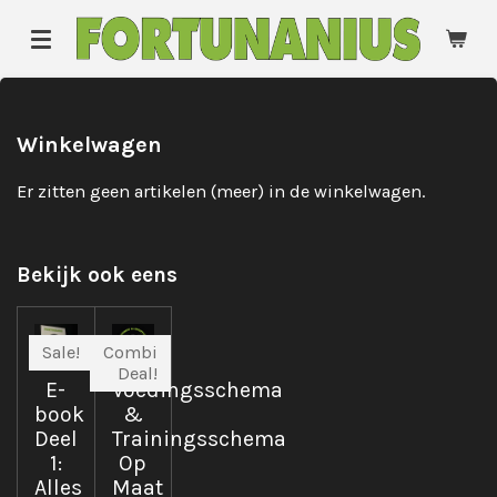
Ga
direct
naar
de
hoofdinhoud
Winkelwagen
Er zitten geen artikelen (meer) in de winkelwagen.
Bekijk ook eens
Sale!
Combi
Deal!
E-
Voedingsschema
book
&
Deel
Trainingsschema
1:
Op
Alles
Maat