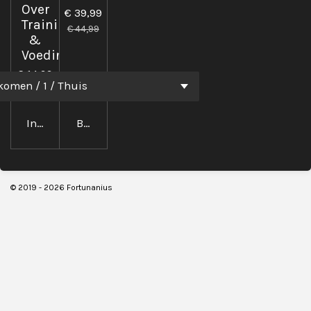
Over
€ 39,99
Training
€ 44,99
&
Voeding
€ 14,99
€ 24,99
In winkelwagen
Bekijk details
© 2019 - 2026 Fortunanius