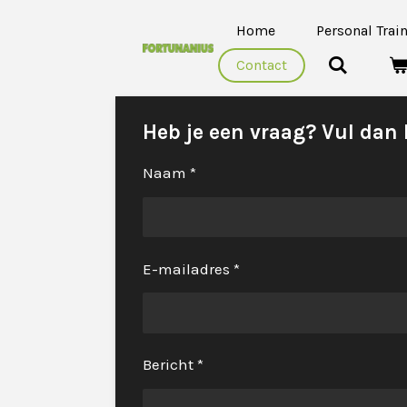
Ga
Home
Personal Trai
direct
Contact
naar
de
hoofdinhoud
Heb je een vraag? Vul dan 
Naam *
E-mailadres *
Bericht *